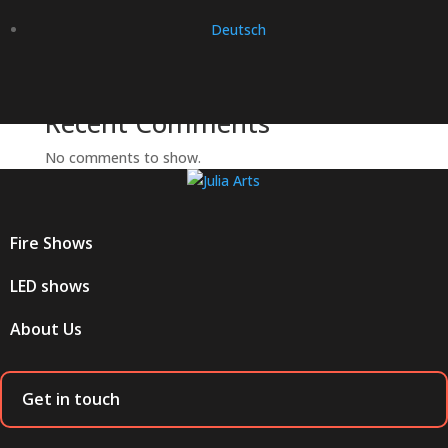
Julia Arts Shows creates spectacular entrance for
dinner of Katoen Natie’s inner circle
Deutsch
Julia Arts Shows creates spectacular show for Wolf Oil
– Last-minute challenge successfully tackled
60 Years of Monroe – A Celebration to Remember
Recent Comments
No comments to show.
Fire Shows
LED shows
About Us
Get in touch