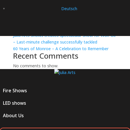
Product launch Mercedes VDH Groep
Deutsch
15th anniversary celebration of DASSY Workwear
Julia Arts Shows creates spectacular entrance for
dinner of Katoen Natie’s inner circle
Julia Arts Shows creates spectacular show for Wolf Oil
– Last-minute challenge successfully tackled
60 Years of Monroe – A Celebration to Remember
Recent Comments
No comments to show.
Fire Shows
LED shows
About Us